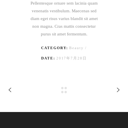
Pellentesque ornare sem lacinia quam
venenatis vestibulum. Maecenas sed
diam eget risus varius blandit sit amet
non magna. Cras mattis consectetur
purus sit amet fermentum.
CATEGORY:
Beauty
DATE:
2017年7月28日