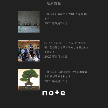
最新情報
［展示会］素材のそ VOL.2 を開催し
ます
2025年9月24日
[イベントレポート] たんば“移充”計
画：盆栽師から学ぶ暮らしを豊かにす
るヒント
2025年8月14日
［展示会］EXPO2025 にて日本盆栽・
水石展が開催されます
2025年4月17日