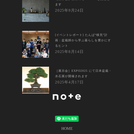
ます
2025年9月24日
[イベントレポート] たんば“移充”計
画：盆栽師から学ぶ暮らしを豊かにす
るヒント
2025年8月14日
［展示会］EXPO2025 にて日本盆栽・
水石展が開催されます
2025年4月17日
HOME