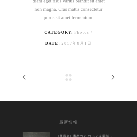
diam eget risus varius blandit sit amet
non magna. Cras mattis consectetur
purus sit amet fermentum.
CATEGORY:
Photos
DATE:
2017年8月1日
最新情報
［展示会］素材のそ VOL.2 を開催し