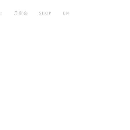
せ
丹樹会
SHOP
EN