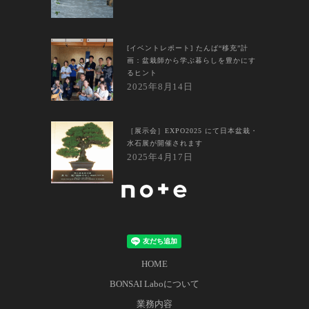
[イベントレポート] たんば“移充”計
画：盆栽師から学ぶ暮らしを豊かにす
るヒント
2025年8月14日
［展示会］EXPO2025 にて日本盆栽・
水石展が開催されます
2025年4月17日
HOME
BONSAI Laboについて
業務内容