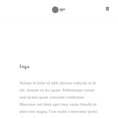
Inga
Nullam id dolor id nibh ultricies vehicula ut id
elit. Aenean eu leo quam. Pellentesque ornare
sem lacinia quam venenatis vestibulum.
Maecenas sed diam eget risus varius blandit sit
amet non magna. Cras mattis consectetur purus