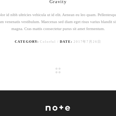
Gravity
lor id nibh ultricies vehicula ut id elit. Aenean eu leo quam. Pellentesq
am venenatis vestibulum. Maecenas sed diam eget risus varius blandit s
magna. Cras mattis consectetur purus sit amet fermentum.
CATEGORY:
Colorful
DATE:
2017年7月26日