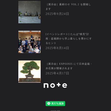
［展示会］素材のそ VOL.2 を開催し
ます
2025年9月24日
[イベントレポート] たんば“移充”計
画：盆栽師から学ぶ暮らしを豊かにす
るヒント
2025年8月14日
［展示会］EXPO2025 にて日本盆栽・
水石展が開催されます
2025年4月17日